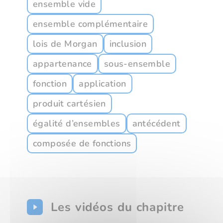
ensemble vide
ensemble complémentaire
lois de Morgan
inclusion
appartenance
sous-ensemble
fonction
application
produit cartésien
égalité d’ensembles
antécédent
composée de fonctions
Les vidéos du chapitre