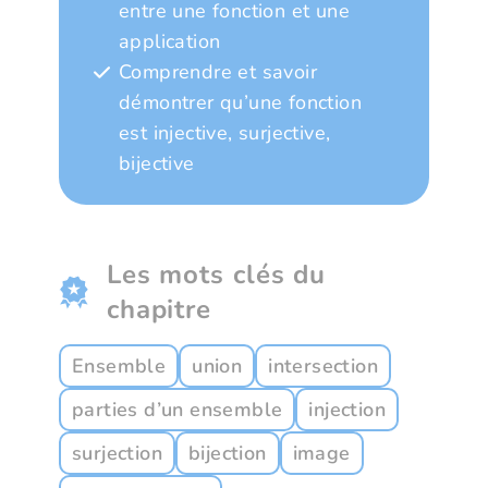
entre une fonction et une
application
Comprendre et savoir
démontrer qu’une fonction
est injective, surjective,
bijective
Les mots clés du
chapitre
Ensemble
union
intersection
parties d’un ensemble
injection
surjection
bijection
image