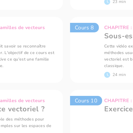
23 min
Cours 8
amilles de vecteurs
CHAPITRE : E
Sous-es
it savoir se reconnaître
Cette vidéo ex
 L'objectif de ce cours est
méthodes usue
ive ce qu'est une famille
vectoriel est 
e.
classique.
24 min
Cours 10
amilles de vecteurs
CHAPITRE : E
e vectoriel ?
Exercice
mble des méthodes pour
emples sur les espaces de