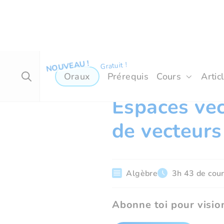
Oraux
Prérequis
Cours
Artic
ECG 2 - Maths approfondies
Espaces vec
de vecteurs
Algèbre
3h 43 de cou
Abonne toi pour vision