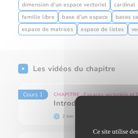
dimension d’un espace vectoriel
cardinal
famille libre
base d’un espace
bases c
espace de matrices
espace de listes
ve
Les vidéos du chapitre
Cours 1
CHAPITRE : Espaces vectoriels et f
Introduction
2 min
Ce site utilise d