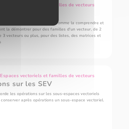
spaces vectoriels et familles de vecteurs
 libres
 apprend ce qu'est la liberté, comme la comprendre et
t la démontrer pour des familles d'un vecteur, de 2
e 3 vecteurs ou plus, pour des listes, des matrices et
s
spaces vectoriels et familles de vecteurs
ons sur les SEV
orde les opérations sur les sous-espaces vectoriels
 conserver après opérations un sous-espace vectoriel.