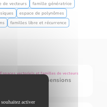
e de vecteurs
famille génératrice
ssiques
espace de polynômes
ons
familles libre et récurrence
spaces vectoriels et familles de vecteurs
ents sur les dimensions
 souhaitez activer