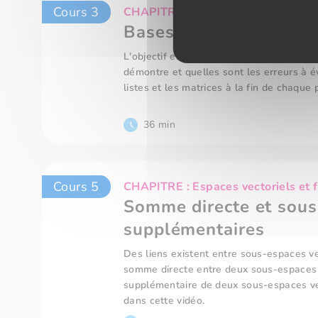
Cours 3
CHAPITRE : Espaces vectoriels et f
Bases et dimensions
L'objectif est de comprendre ce qu'est 
démontre et quelles sont les erreurs à év
listes et les matrices à la fin de chaque 
36 min
Cours 5
CHAPITRE : Espaces vectoriels et f
Somme directe et sous
supplémentaires
Des liens existent entre sous-espaces v
somme directe entre deux sous-espaces v
supplémentaire de deux sous-espaces vec
dans cette vidéo.