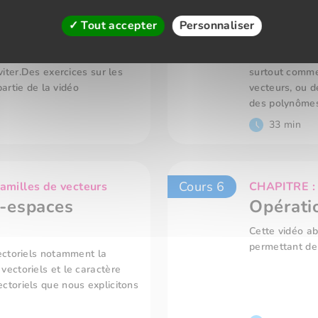
Cours 4
amilles de vecteurs
CHAPITRE : E
Tout accepter
Personnaliser
Familles
une base, comment cela se
Ce cours vous
iter.Des exercices sur les
surtout commen
partie de la vidéo
vecteurs, ou d
des polynôme
33 min
Cours 6
amilles de vecteurs
CHAPITRE : E
-espaces
Opérati
Cette vidéo ab
permettant de
ectoriels notamment la
ectoriels et le caractère
toriels que nous explicitons