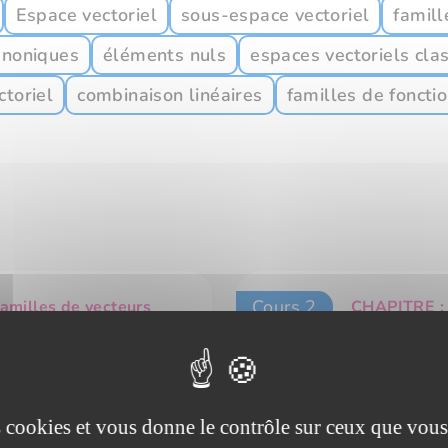
Espace vectoriel
sous-espace vectoriel
famill
anoniques
éléments nuls
espaces vectoriels cla
ctoriel
combinaison linéaires
familles de foncti
Cours 2
amilles de vecteurs
CHAPITRE : E
Complém
15 min
es cookies et vous donne le contrôle sur ceux que vous