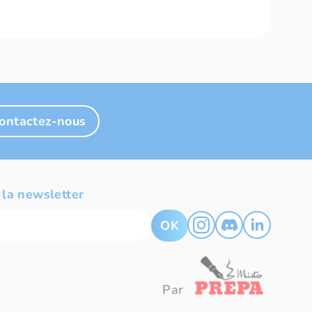
ontactez-nous
 la newsletter
OK
Par