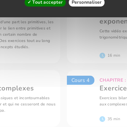
Tout accepter
Personnaliser
Cours 2
CHAPITRE :
Forme t
exponen
 d'une part les primitives, les
 le lien entre primitives et
Cette vidéo ex
 un certain nombre de
trigonométriq
 Des exercices tout au long
oncepts étudiés.
16 min
Cours 4
CHAPITRE :
complexes
Exercice
siques et incontournables
Exercices bila
er et qui ne cesseront de nous
aux complexes
pa.
35 min