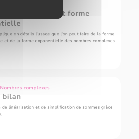
 Nombres complexes
rigonométrique et forme
tielle
plique en détails l'usage que l'on peut faire de la forme
ue et de la forme exponentielle des nombres complexes
 Nombres complexes
 bilan
n de linéarisation et de simplification de sommes grâce
.