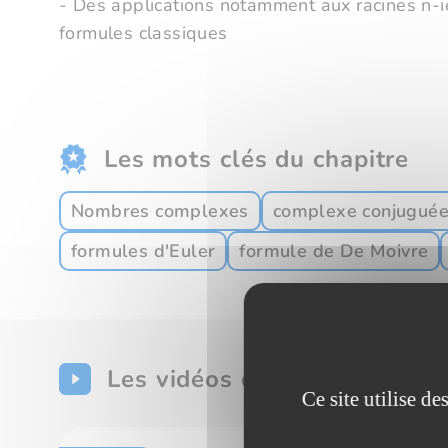
- Des applications notamment aux racines n-
formules classiques
Les mots clés du chapitre
Nombres complexes
complexe conjugué
formules d'Euler
formule de De Moivre
Les vidéos du chapitre
Ce site utilise d