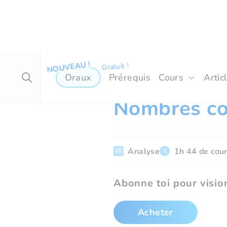
Oraux
Prérequis
Cours
Artic
ECG 1- Maths approfondies
Nombres c
Analyse
1h 44 de cou
Abonne toi pour vision
Acheter