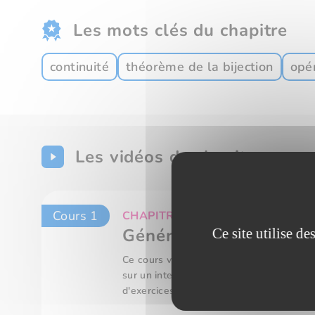
Les mots clés du chapitre
continuité
théorème de la bijection
opér
Les vidéos du chapitre
Cours 1
CHAPITRE : Etudes de fonctions : C
Généralités su la conti
Ce site utilise d
Ce cours vous fait travailler sur la contin
sur un intervalle et le prolongement par
d'exercices pour comprendre chaque co