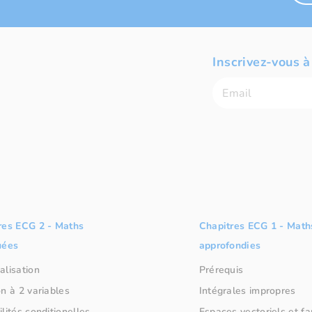
Inscrivez-vous à
res ECG 2 - Maths
Chapitres ECG 1 - Math
uées
approfondies
alisation
Prérequis
n à 2 variables
Intégrales impropres
lités conditionelles
Espaces vectoriels et fa