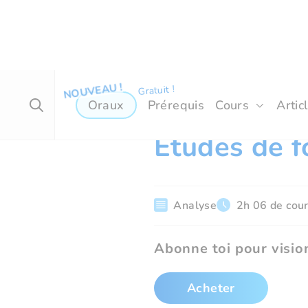
Oraux
Prérequis
Cours
Artic
ECG 2 - Maths approfondies
Etudes de f
Analyse
2h 06 de cou
Abonne toi pour vision
Acheter