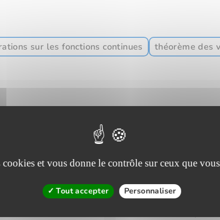
ations sur les fonctions continues
théorème des v
Cours 2
ontinuité
CHAPITRE : E
nuité
Continui
es cookies et vous donne le contrôle sur ceux que vous
uité en un point, la continuité
Un cours impor
Tout accepter
Personnaliser
 continuité, agrémentés
concernant la 
ncept
combinaisons l
la composition