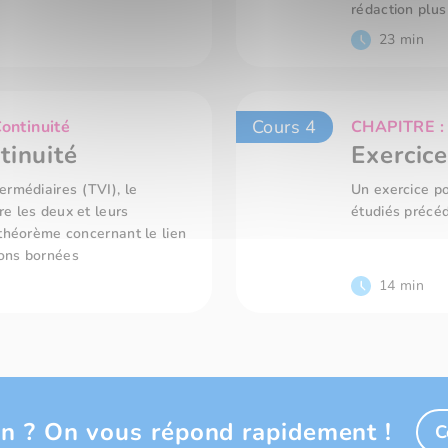
rédaction plus
23 min
Cours 4
ontinuité
CHAPITRE : E
tinuité
Exercice
ermédiaires (TVI), le
Un exercice po
re les deux et leurs
étudiés préc
r théorème concernant le lien
ions bornées
14 min
n ? On vous répond rapidement !
C