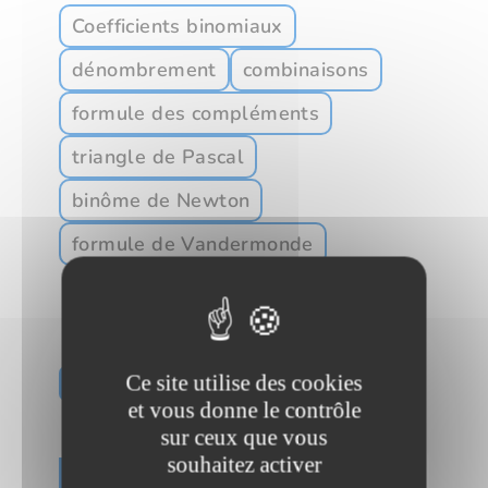
Coefficients binomiaux
dénombrement
combinaisons
formule des compléments
triangle de Pascal
binôme de Newton
formule de Vandermonde
Les vidéos du chapitre
Ce site utilise des cookies
et vous donne le contrôle
sur ceux que vous
souhaitez activer
Cours 1