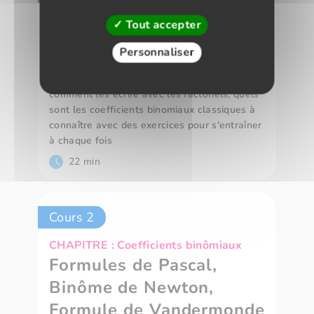
CHAPITRE : Coefficients binômiaux
Tout accepter
Définitions et propriétés
Personnaliser
Ce cours pour vous résumer ce qu'il faut
savoir sur les coefficients binômiaux,
comment les écrire avec les factoriels, quels
sont les coefficients binomiaux classiques à
connaître avec des exercices pour s'entraîner
à chaque fois
22 min
Cours 2
CHAPITRE : Coefficients binômiaux
Formules de Pascal,
Binôme de Newton,
Formule de Vandermonde