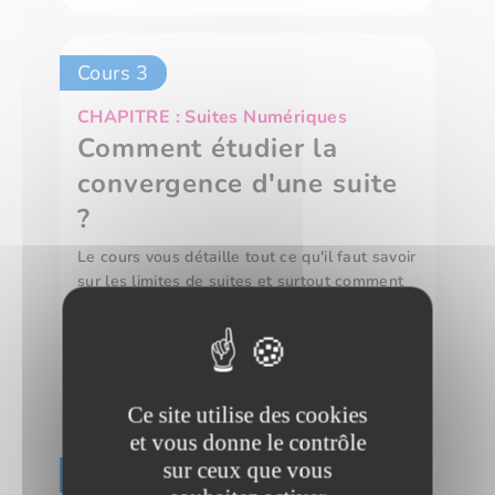
Cours 3
CHAPITRE : Suites Numériques
Comment étudier la
convergence d'une suite
?
Le cours vous détaille tout ce qu'il faut savoir
sur les limites de suites et surtout comment
les déterminer. Comme pour la monotonie, le
cours liste les méthodes dans l'ordre pour
trouver la limite d'une suite
44 min
Ce site utilise des cookies
et vous donne le contrôle
sur ceux que vous
Cours 4