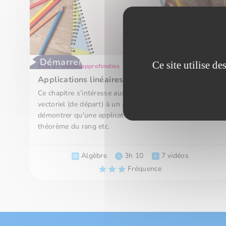
Démarrer
Ce site utilise d
ECG 2 - Maths approfondies
Applications linéaires
Ce chapitre s’intéresse aux applications d’un espace
vectoriel (de départ) à un autre (d’arrivée). Savoir
démontrer qu'une application est linéaire, utiliser le
théorème du rang etc.
Algèbre
3h 10
7 vidéos
Fréquence