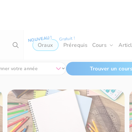
phismes »
Oraux
Prérequis
Cours
Artic
Trouver un cour