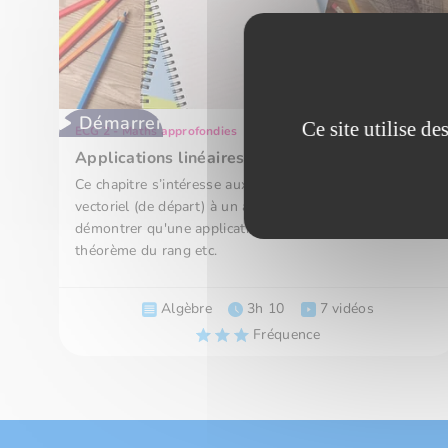
Démarrer
Ce site utilise d
ECG 2 - Maths approfondies
Applications linéaires
Ce chapitre s’intéresse aux applications d’un espace
vectoriel (de départ) à un autre (d’arrivée). Savoir
démontrer qu'une application est linéaire, utiliser le
théorème du rang etc.
Algèbre
3h 10
7 vidéos
Fréquence