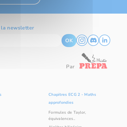
 la newsletter
OK
Par
s
Chapitres ECG 2 - Maths
approfondies
Formules de Taylor,
équivalences..