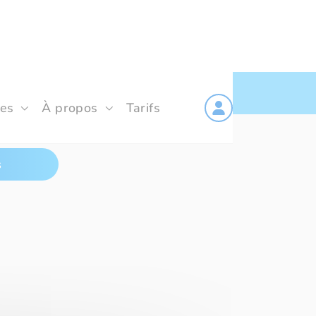
les
À propos
Tarifs
s