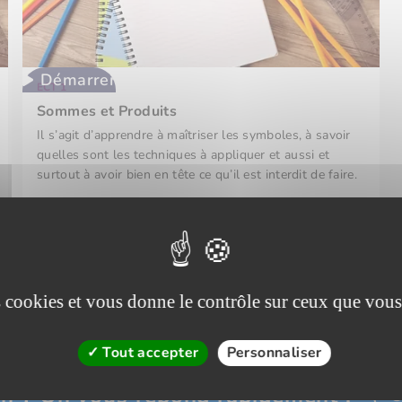
Démarrer
ECT 1
Sommes et Produits
Il s’agit d’apprendre à maîtriser les symboles, à savoir
quelles sont les techniques à appliquer et aussi et
surtout à avoir bien en tête ce qu’il est interdit de faire.
Analyse
4h16
7 vidéos
Fréquence
es cookies et vous donne le contrôle sur ceux que vous
Tout accepter
Personnaliser
n ? On vous répond rapidement !
C