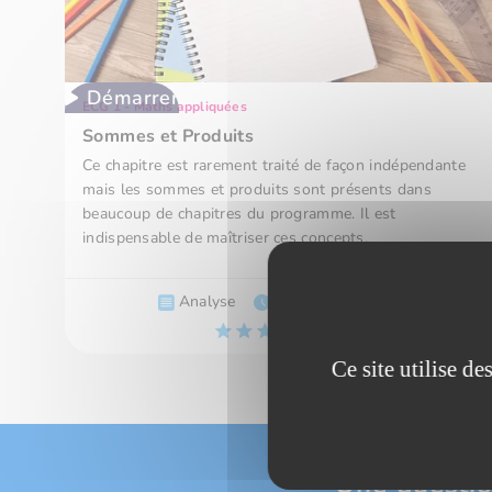
Démarrer
ECG 1 - Maths appliquées
Sommes et Produits
Ce chapitre est rarement traité de façon indépendante
mais les sommes et produits sont présents dans
beaucoup de chapitres du programme. Il est
indispensable de maîtriser ces concepts.
Analyse
4h16
7 vidéos
Fréquence
Ce site utilise d
Une questio