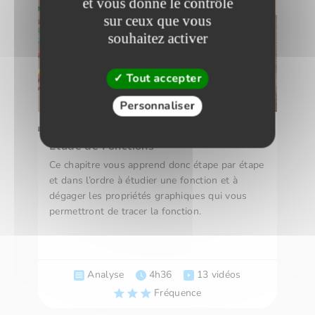
et vous donne le contrôle
sur ceux que vous
souhaitez activer
Tout accepter
Personnaliser
Démarrer
ECT 2
Etude de Fonctions
Ce chapitre vous apprend donc étape par étape
et dans l’ordre à étudier une fonction et à
dégager les propriétés graphiques qui vous
permettront de tracer la fonction.
Analyse
4h36
13 vidéos
Fréquence