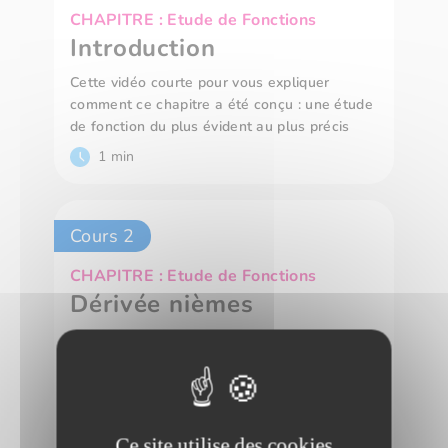
CHAPITRE : Etude de Fonctions
Introduction
Cette vidéo courte pour vous expliquer
comment ce chapitre a été conçu : une étude
de fonction du plus évident au plus précis
1 min
Cours 2
CHAPITRE : Etude de Fonctions
Dérivée nièmes
Les dérivées nièmes sont souvent craintes
mais en réalité, il ne sagit que de formules à
démontrer par récurrence. Cette vidéo courte
pour clarifier tout ce que vous devez savoir à
ce sujet.
Ce site utilise des cookies