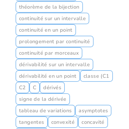
théorème de la bijection
continuité sur un intervalle
continuité en un point
prolongement par continuité
continuité par morceaux
dérivabilité sur un intervalle
dérivabilité en un point
classe (C1
C2
C
dérivés
signe de la dérivée
tableau de variations
asymptotes
tangentes
convexité
concavité