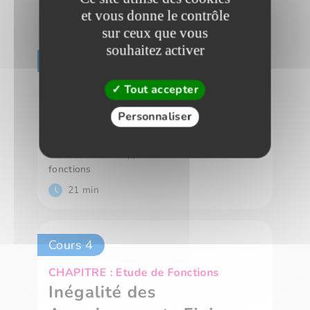
13 min
et vous donne le contrôle
sur ceux que vous
souhaitez activer
Cours 3
CHAPITRE : Etude de Fonctions
Tout accepter
Exercices sur la
Personnaliser
dérivation
Des exercices supplémnetaires sur des
fonctions
21 min
Cours 4
CHAPITRE : Etude de Fonctions
Inégalité des