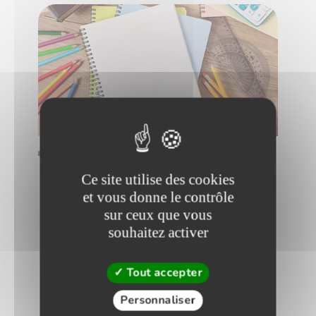
Démarrer
ECT 1
Séries Numériques
Ce site utilise des cookies
Le chapitre permet de comprendre les
et vous donne le contrôle
différentes méthodes pour démontrer qu’une
sur ceux que vous
série converge, quand et comment les
souhaitez activer
appliquer. Avec en prime des exercices types
concours !
Tout accepter
Personnaliser
Analyse
3h16
7 vidéos